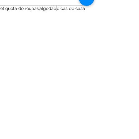
etiqueta de roupas
algodão
dicas de casa
tingimento
washtec
Dicas e Organização
Ver tudo
Posts recentes