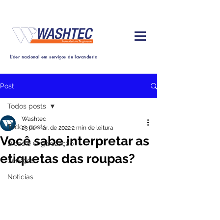
Líder nacional em serviços de lavanderia
Post
Todos posts
Washtec
Todos posts
23 de mar. de 2022
2 min de leitura
Você sabe interpretar as
Dicas e Organização
etiquetas das roupas?
Serviços
Noticias