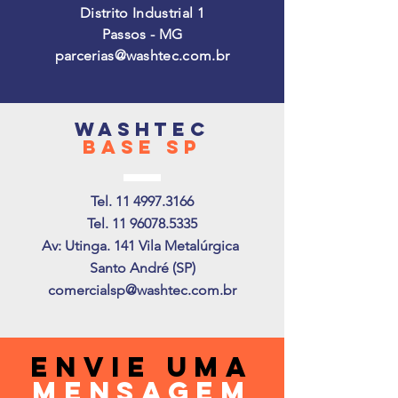
Distrito Industrial 1
Passos - MG
parcerias@washtec.com.br
washtec
base sp
Tel.
11 4997.3166
Tel.
11 96078.5335
Av: Utinga. 141
Vila Metalúrgica
Santo André (SP)
comercialsp@washtec.com.br
envie uma
mensagem