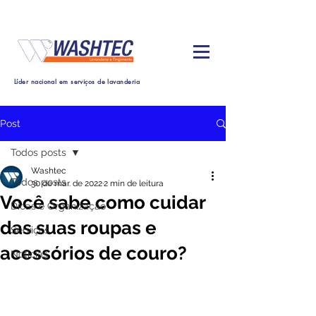
Líder nacional em serviços de lavanderia
Post
Todos posts
Washtec
Todos posts
30 de mar. de 2022
2 min de leitura
Você sabe como cuidar
Dicas e Organização
das suas roupas e
Serviços
acessórios de couro?
Noticias