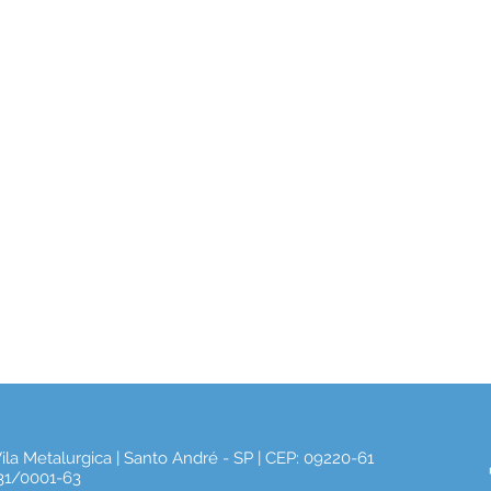
 Vila Metalurgica | Santo André - SP | CEP: 09220-61
1/0001-63