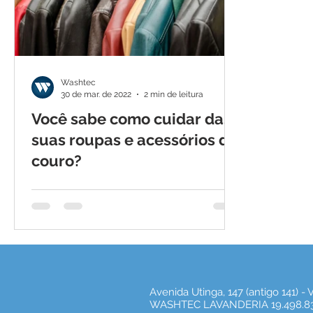
Washtec
30 de mar. de 2022
2 min de leitura
Você sabe como cuidar das
suas roupas e acessórios de
couro?
Avenida Utinga, 147 (antigo 141) -
WASHTEC LAVANDERIA 19.498.83