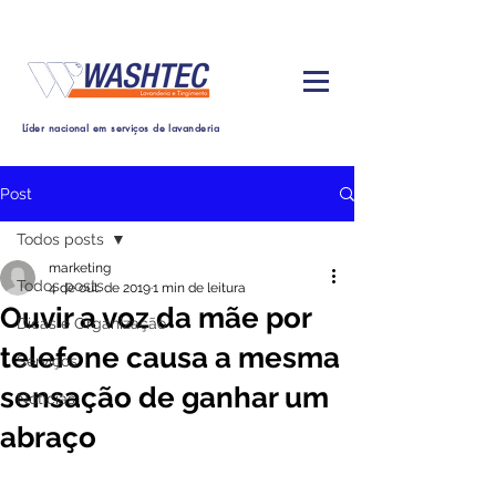
Líder nacional em serviços de lavanderia
Post
Todos posts
marketing
Todos posts
4 de out. de 2019
1 min de leitura
Ouvir a voz da mãe por
Dicas e Organização
telefone causa a mesma
Serviços
sensação de ganhar um
Noticias
abraço