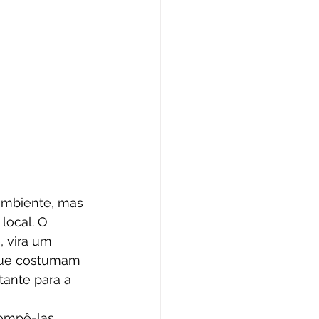
ambiente, mas 
local. O 
 vira um 
 que costumam 
ante para a 
ompê-las, 