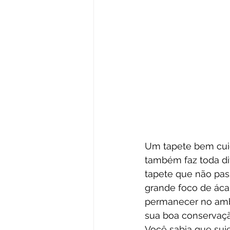
Um tapete bem cuid
também faz toda di
tapete que não pas
grande foco de áca
permanecer no ambi
sua boa conservaçã
Você sabia que suje