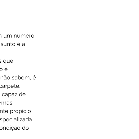
am um número 
ssunto é a 
s que 
o é 
 não sabem, é 
carpete.
 capaz de 
lemas 
nte propício 
specializada 
condição do 