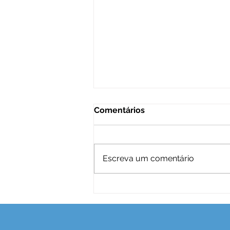
Comentários
Escreva um comentário
Você seca as suas roupas
corretamente?