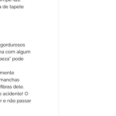
a de tapete 
 gordurosos 
nha com algum 
peza” pode 
emente 
s manchas 
ibras dele.
o acidente! O 
r e não passar 