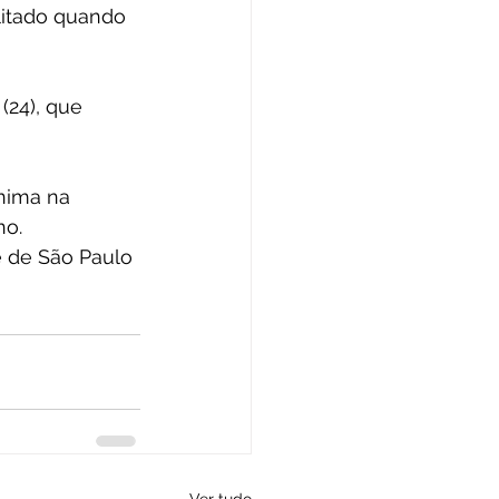
litado quando 
(24), que 
nima na 
no. 
e de São Paulo 