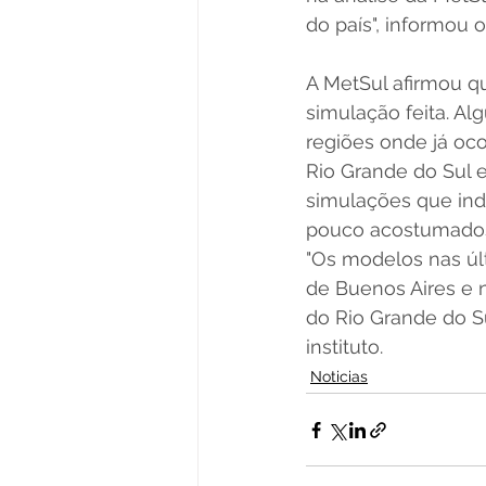
do país", informou o 
A MetSul afirmou q
simulação feita. A
regiões onde já oco
Rio Grande do Sul e
simulações que ind
pouco acostumados
"Os modelos nas últ
de Buenos Aires e n
do Rio Grande do Su
instituto.
Noticias