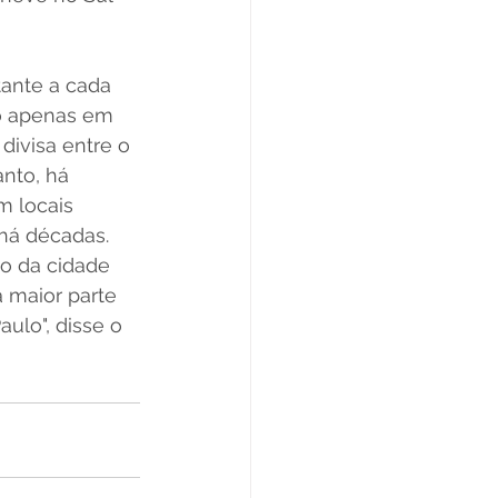
ante a cada 
o apenas em 
divisa entre o 
nto, há 
 locais 
á décadas. 
to da cidade 
 maior parte 
ulo", disse o 