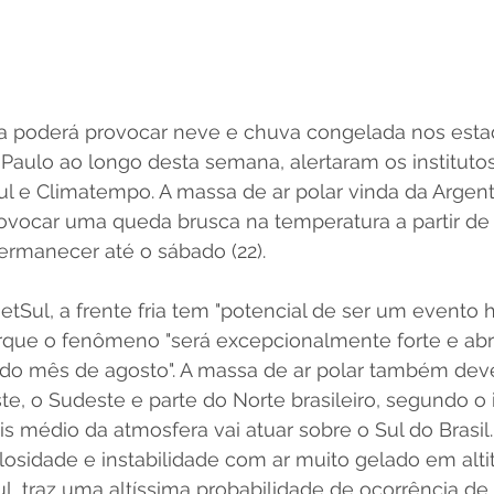
ria poderá provocar neve e chuva congelada nos esta
 Paulo ao longo desta semana, alertaram os instituto
l e Climatempo. A massa de ar polar vinda da Argent
ovocar uma queda brusca na temperatura a partir de 
 permanecer até o sábado (22).
Sul, a frente fria tem "potencial de ser um evento h
porque o fenômeno "será excepcionalmente forte e ab
o mês de agosto". A massa de ar polar também dever
e, o Sudeste e parte do Norte brasileiro, segundo o i
s médio da atmosfera vai atuar sobre o Sul do Brasil. 
sidade e instabilidade com ar muito gelado em altit
l, traz uma altíssima probabilidade de ocorrência de