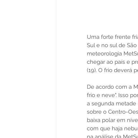
Uma forte frente f
Sul e no sul de São
meteorologia MetSu
chegar ao país e pr
(19). O frio deverá
De acordo com a Met
frio e neve". Isso 
a segunda metade d
sobre o Centro-Oest
baixa polar em nívei
com que haja nebulo
na análise da MetSu