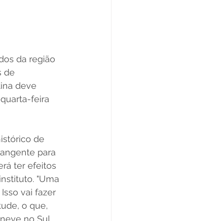
dos da região 
s de 
ina deve 
quarta-feira 
istórico de 
rangente para 
á ter efeitos 
nstituto. "Uma 
Isso vai fazer 
ude, o que, 
 neve no Sul 