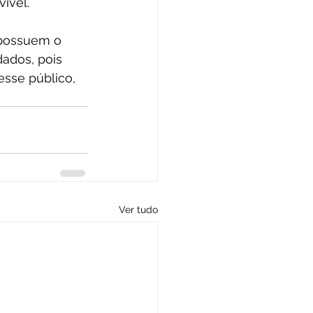
ível.
 possuem o 
ados, pois 
esse público, 
Ver tudo