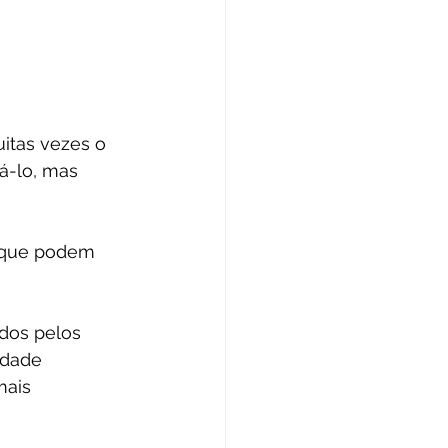
tas vezes o 
á-lo, mas 
 que podem 
dos pelos 
idade 
ais 