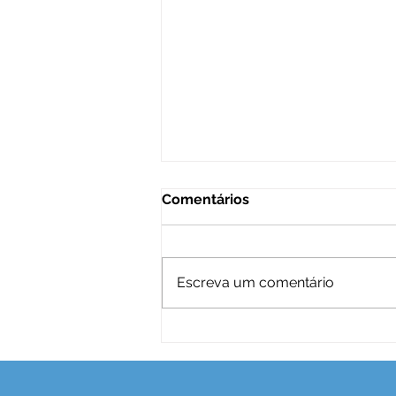
Comentários
Escreva um comentário
Os benefícios do
tingimento profissional
para mudar as cores de
suas roupas de inverno.