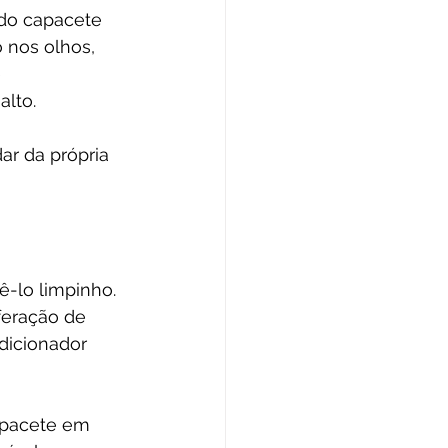
 do capacete 
 nos olhos, 
 
alto.
r da própria 
-lo limpinho. 
feração de 
icionador 
apacete em 