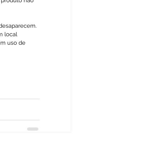
 produto não 
desaparecem.  
m local 
om uso de 