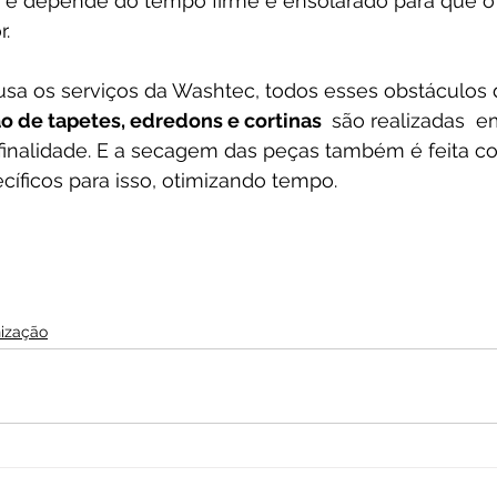
 e depende do tempo firme e ensolarado para que o
r.
sa os serviços da Washtec, todos esses obstáculos 
o de tapetes, edredons e cortinas 
 são realizadas  e
l finalidade. E a secagem das peças também é feita c
íficos para isso, otimizando tempo.
nização