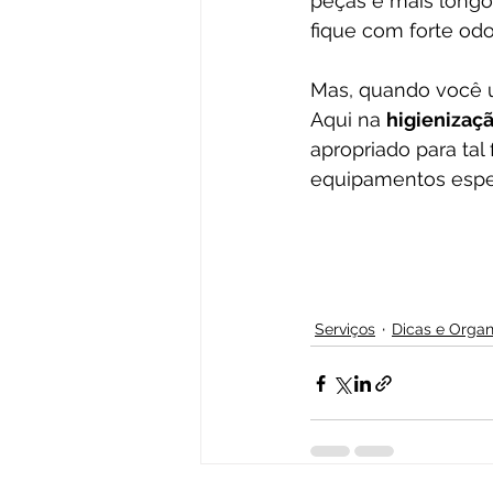
peças é mais longo
fique com forte odo
Mas, quando você u
Aqui na 
higienizaçã
apropriado para ta
equipamentos espec
Serviços
Dicas e Orga