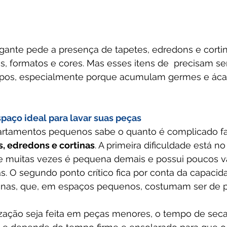
nte pede a presença de tapetes, edredons e cortin
, formatos e cores. Mas esses itens de  precisam ser
os, especialmente porque acumulam germes e ácar
paço ideal para lavar suas peças
tamentos pequenos sabe o quanto é complicado fa
, edredons e cortinas
. A primeira dificuldade está n
ue muitas vezes é pequena demais e possui poucos va
. O segundo ponto crítico fica por conta da capacid
nas, que, em espaços pequenos, costumam ser de p
ização seja feita em peças menores, o tempo de sec