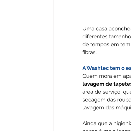
Uma casa aconchega
diferentes tamanhos
de tempos em temp
fibras. 
A Washtec tem o es
Quem mora em apar
lavagem de tapetes
área de serviço, q
secagem das roupas
lavagem das máqui
Ainda que a higien