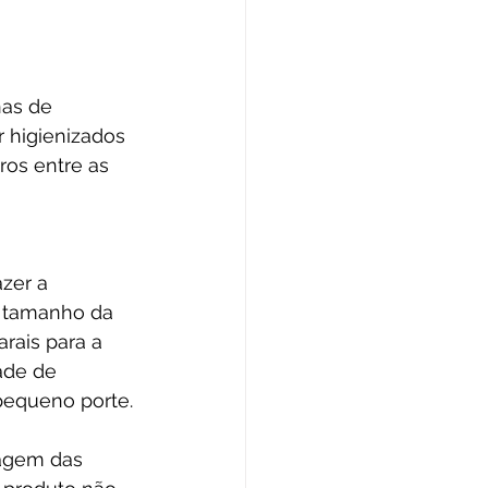
as de 
 higienizados 
os entre as 
zer a 
o tamanho da 
rais para a 
ade de 
equeno porte.
agem das 