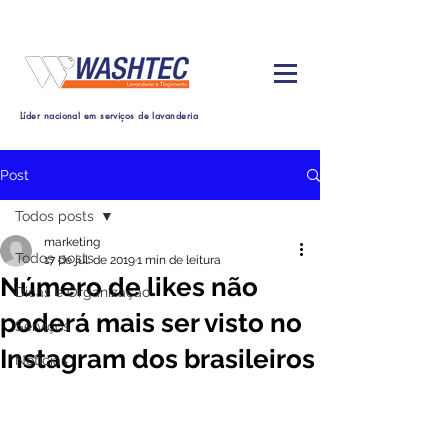
Líder nacional em serviços de lavanderia
Post
Todos posts
marketing
Todos posts
17 de jul. de 2019
1 min de leitura
Número de likes não
Dicas e Organização
poderá mais ser visto no
Serviços
Instagram dos brasileiros
Noticias