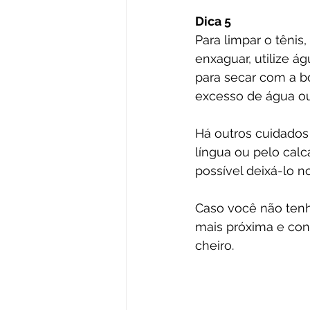
Dica 5
Para limpar o têni
enxaguar, utilize 
para secar com a b
excesso de água ou
Há outros cuidados 
língua ou pelo calc
possível deixá-lo no
Caso você não tenh
mais próxima e con
cheiro. 