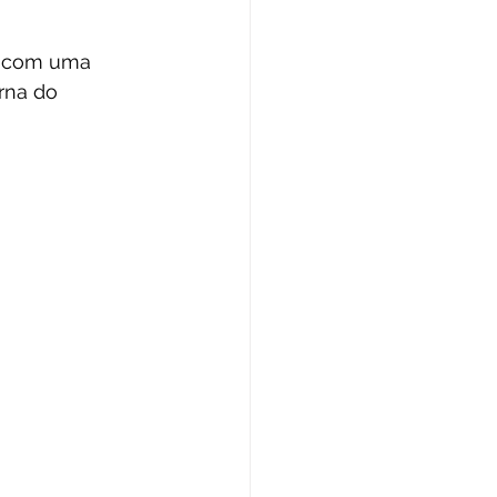
o com uma 
rna do 