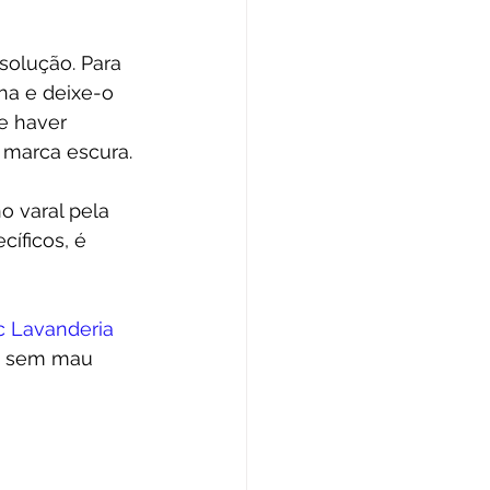
solução. Para 
ha e deixe-o 
e haver 
marca escura. 
o varal pela 
íficos, é 
 Lavanderia
 e sem mau 