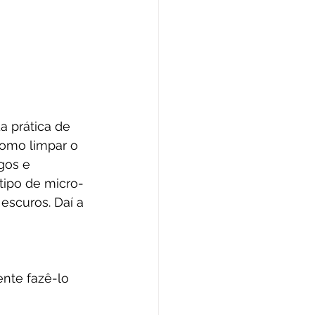
 prática de 
como limpar o 
gos e 
tipo de micro-
scuros. Daí a 
ente fazê-lo 